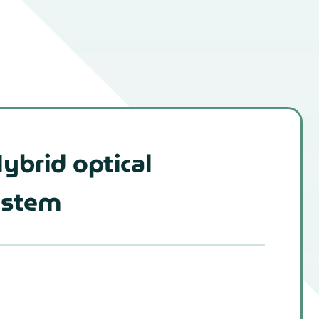
brid optical
ystem