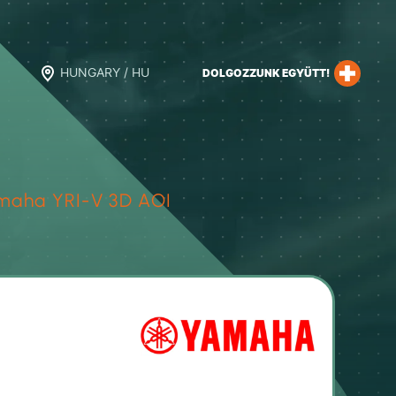
HUNGARY / HU
DOLGOZZUNK EGYÜTT!
maha YRI-V 3D AOI