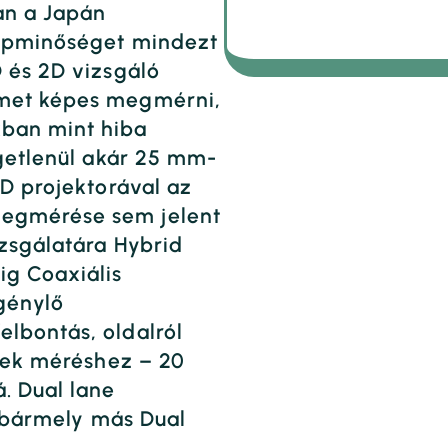
an a Japán
képminőséget mindezt
D és 2D vizsgáló
emet képes megmérni,
ban mint hiba
ggetlenül akár 25 mm-
3D projektorával az
megmérése sem jelent
izsgálatára Hybrid
ig Coaxiális
génylő
lbontás, oldalról
szek méréshez – 20
. Dual lane
al bármely más Dual