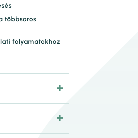
esés
a többsoros
lati folyamatokhoz
)