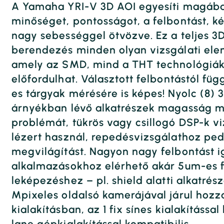
A Yamaha YRI-V 3D AOI egyesíti magáb
minőséget, pontosságot, a felbontást, 
nagy sebességgel ötvözve. Ez a teljes 3
berendezés minden olyan vizsgálati el
amely az SMD, mind a THT technológiák
előfordulhat. Választott felbontástól fü
es tárgyak mérésére is képes! Nyolc (8) 
árnyékban lévő alkatrészek magasság 
problémát, tükrös vagy csillogó DSP-k v
lézert használ, repedésvizsgálathoz ped
megvilágítást. Nagyon nagy felbontást i
alkalmazásokhoz elérhető akár 5um-es fe
leképezéshez – pl. shield alatti alkatré
Mpixeles oldalsó kamerájával járul hozzá
kialakításban, az 1 fix sínes kialakításs
lane gépkialakítással kompatibilis.