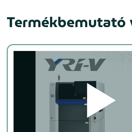
Termékbemutató 
prev