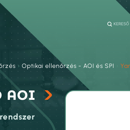
KERESŐ
nőrzés
›
Optikai ellenőrzés - AOI és SPI
›
Ya
D AOI
 rendszer