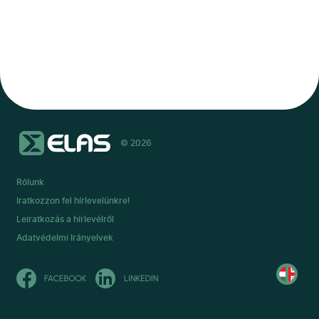
© 2026
Rólunk
Iratkozzon fel hírlevelünkre!
Leiratkozás a hírlevélről
Adatvédelmi Irányelvek
Read
in