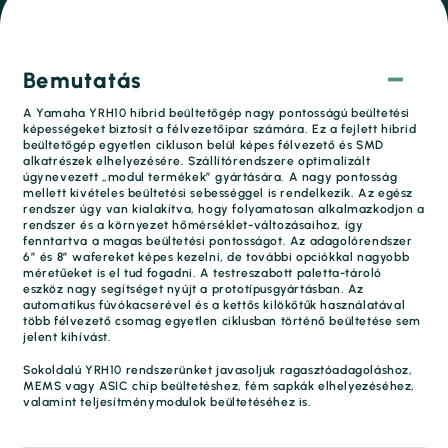
Bemutatás
A Yamaha YRH10 hibrid beültetőgép nagy pontosságú beültetési
képességeket biztosít a félvezetőipar számára. Ez a fejlett hibrid
beültetőgép egyetlen cikluson belül képes félvezető és SMD
alkatrészek elhelyezésére. Szállítórendszere optimalizált
úgynevezett „modul termékek” gyártására. A nagy pontosság
mellett kivételes beültetési sebességgel is rendelkezik. Az egész
rendszer úgy van kialakítva, hogy folyamatosan alkalmazkodjon a
rendszer és a környezet hőmérséklet-változásaihoz, így
fenntartva a magas beültetési pontosságot. Az adagolórendszer
6” és 8” wafereket képes kezelni, de további opciókkal nagyobb
méretűeket is el tud fogadni. A testreszabott paletta-tároló
eszköz nagy segítséget nyújt a prototípusgyártásban. Az
automatikus fúvókacserével és a kettős kilökőtűk használatával
több félvezető csomag egyetlen ciklusban történő beültetése sem
jelent kihívást.
Sokoldalú YRH10 rendszerünket javasoljuk ragasztóadagoláshoz,
MEMS vagy ASIC chip beültetéshez, fém sapkák elhelyezéséhez,
valamint teljesítménymodulok beültetéséhez is.