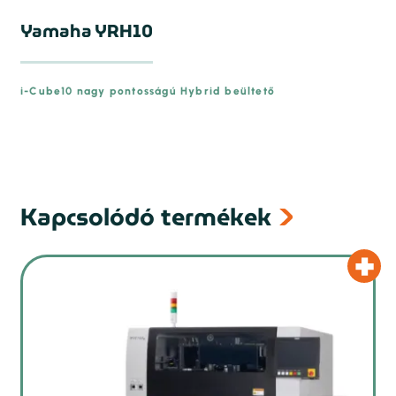
Yamaha YRH10
i-Cube10 nagy pontosságú Hybrid beültető
prev
Kapcsolódó termékek