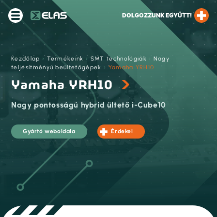
DOLGOZZUNK EGYÜTT!
Kezdőlap
›
Termékeink
›
SMT technológiák
›
Nagy
teljesítményű beültetőgépek
›
Yamaha YRH10
Yamaha YRH10
Nagy pontosságú hybrid ültető i-Cube10
Gyártó weboldala
Érdekel