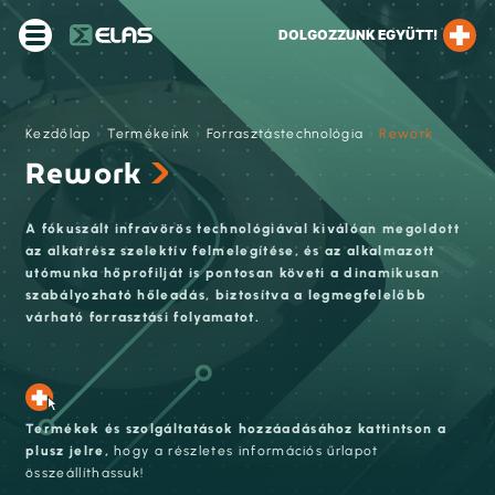
DOLGOZZUNK EGYÜTT!
Kezdőlap
›
Termékeink
›
Forrasztástechnológia
›
Rework
Rework
A fókuszált infravörös technológiával kiválóan megoldott
az alkatrész szelektív felmelegítése, és az alkalmazott
utómunka hőprofilját is pontosan követi a dinamikusan
szabályozható hőleadás, biztosítva a legmegfelelőbb
várható forrasztási folyamatot.
Termékek és szolgáltatások hozzáadásához kattintson a
plusz jelre,
hogy a részletes információs űrlapot
összeállíthassuk!