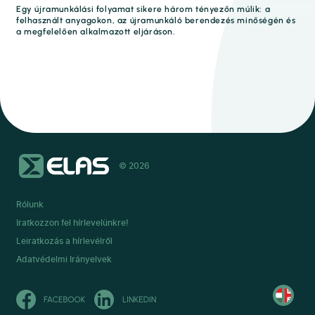
Egy újramunkálási folyamat sikere három tényezőn múlik: a
felhasznált anyagokon, az újramunkáló berendezés minőségén és
a megfelelően alkalmazott eljáráson.
© 2026
Rólunk
Iratkozzon fel hírlevelünkre!
Leiratkozás a hírlevélről
Adatvédelmi Irányelvek