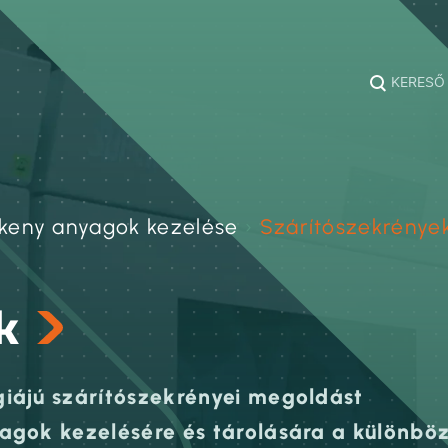
KERESŐ
keny anyagok kezelése
›
Szárítószekrénye
k
iájú szárítószekrényei megoldást
agok kezelésére és tárolására a különbö