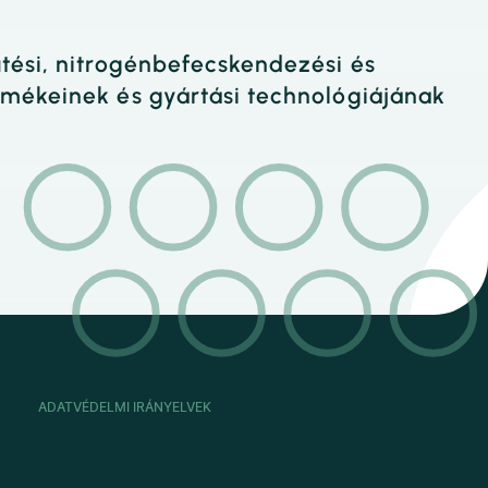
tési, nitrogénbefecskendezési és
rmékeinek és gyártási technológiájának
ADATVÉDELMI IRÁNYELVEK