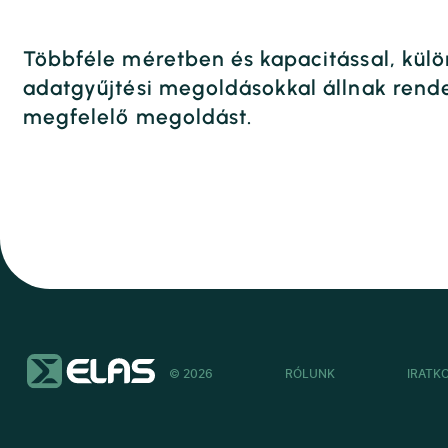
Többféle méretben és kapacitással, külö
adatgyűjtési megoldásokkal állnak rende
megfelelő megoldást.
© 2026
RÓLUNK
IRATK