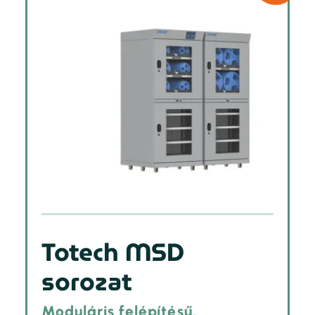
Totech MSD
sorozat
Moduláris felépítésű,