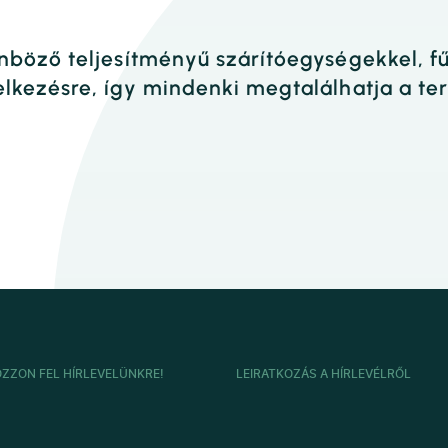
nböző teljesítményű szárítóegységekkel, fű
lkezésre, így mindenki megtalálhatja a te
OZZON FEL HÍRLEVELÜNKRE!
LEIRATKOZÁS A HÍRLEVÉLRŐL