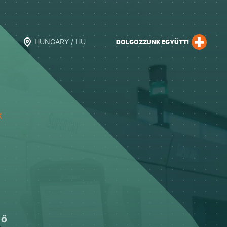
HUNGARY / HU
DOLGOZZUNK EGYÜTT!
k
ző