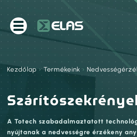
Kezdőlap
›
Termékeink
›
Nedvességérzé
Szárítószekrénye
A Totech szabadalmaztatott technológ
nyújtanak a nedvességre érzékeny any