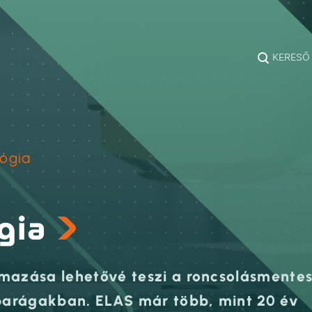
KERESŐ
ógia
gia
lmazása lehetővé teszi a roncsolásmente
iparágakban. ELAS már több, mint 20 év