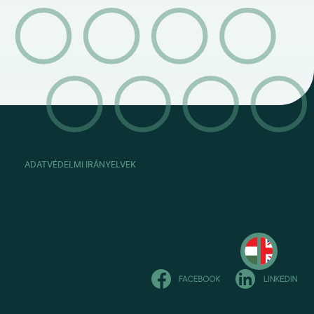
ADATVÉDELMI IRÁNYELVEK
Read