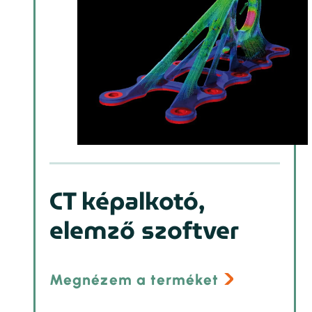
CT képalkotó,
elemző szoftver
Megnézem a terméket