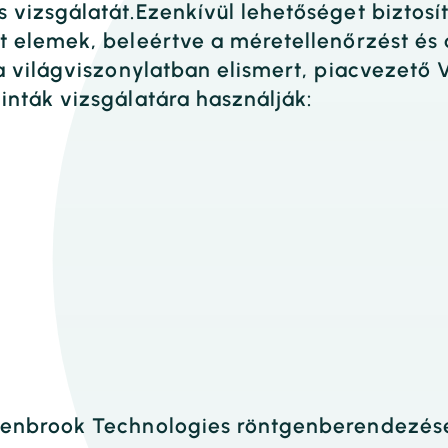
vizsgálatát.Ezenkívül lehetőséget biztosít 
 elemek, beleértve a méretellenőrzést és 
a világviszonylatban elismert, piacvezető 
nták vizsgálatára használják:
lenbrook Technologies röntgenberendezése