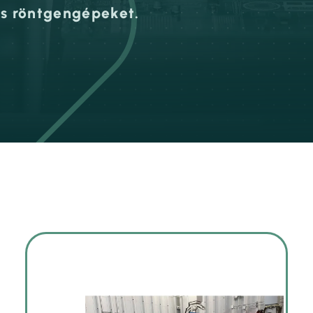
ós röntgengépeket.