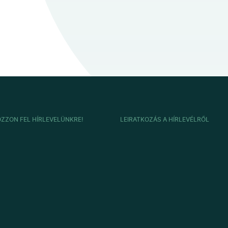
OZZON FEL HÍRLEVELÜNKRE!
LEIRATKOZÁS A HÍRLEVÉLRŐL