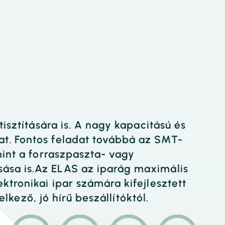
isztítására is. A nagy kapacitású és
at. Fontos feladat továbbá az SMT-
mint a forraszpaszta- vagy
ása is.Az ELAS az iparág maximális
ktronikai ipar számára kifejlesztett
lkező, jó hírű beszállítóktól.