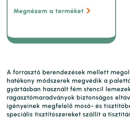
Megnézem a terméket
A forrasztó berendezések mellett megoldás
hatékony módszerek megvédik a paletták
gyártásban használt fém stencil lemezek 
ragasztómaradványok biztonságos eltávo
igényeinek megfelelő mosó- és tisztítóbe
speciális tisztítószereket szállít a tiszt