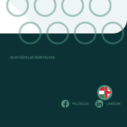
ADATVÉDELMI IRÁNYELVEK
Read
in