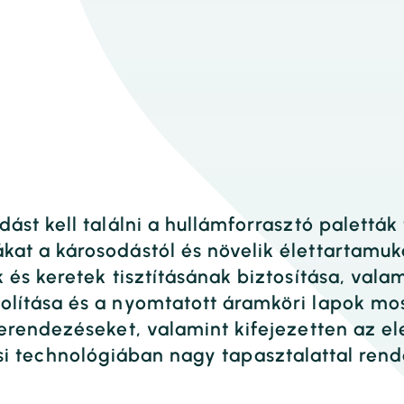
t kell találni a hullámforrasztó paletták t
at a károsodástól és növelik élettartamuk
és keretek tisztításának biztosítása, vala
lítása és a nyomtatott áramköri lapok mos
rendezéseket, valamint kifejezetten az ele
ítási technológiában nagy tapasztalattal rende