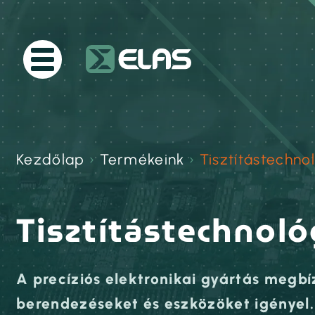
Kezdőlap
›
Termékeink
›
Tisztítástechno
Tisztítástechnoló
A precíziós elektronikai gyártás megbí
berendezéseket és eszközöket igényel.