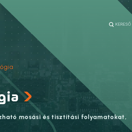
KERESŐ
lógia
gia
zható mosási és tisztítási folyamatokat,