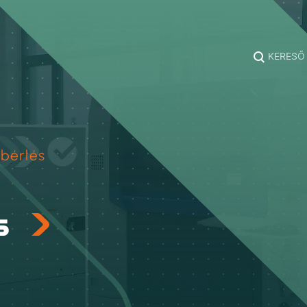
KERESŐ
bérlés
és