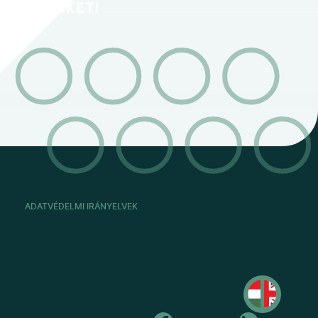
MINKET!
ADATVÉDELMI IRÁNYELVEK