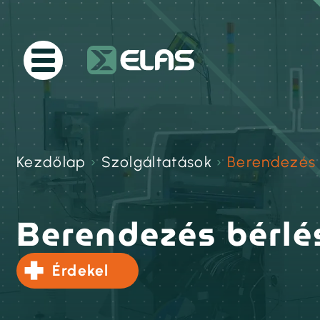
Kezdőlap
›
Szolgáltatások
›
Berendezés 
Berendezés bérl
Érdekel