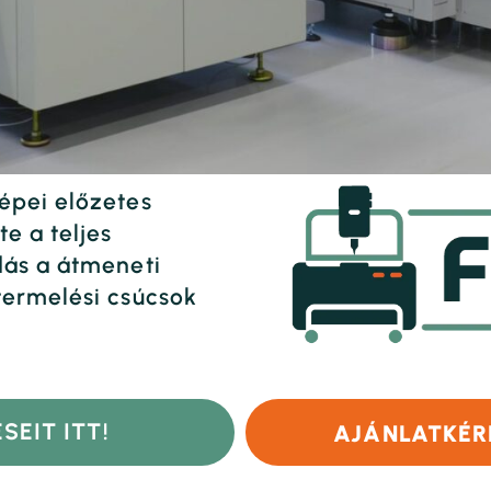
épei előzetes
e a teljes
dás a átmeneti
termelési csúcsok
SEIT ITT!
AJÁNLATKÉR