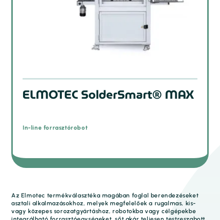
ELMOTEC SolderSmart® MAX
In-line forrasztórobot
Az Elmotec termékválasztéka magában foglal berendezéseket
asztali alkalmazásokhoz, melyek megfelelőek a rugalmas, kis-
vagy közepes sorozatgyártáshoz, robotokba vagy célgépekbe
integrálható forrasztóegységeket, sőt akár teljesen testreszabott