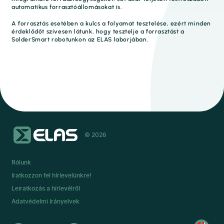
automatikus forrasztóállomásokat is.
A forrasztás esetében a kulcs a folyamat tesztelése, ezért minden
érdeklődőt szívesen látunk, hogy tesztelje a forrasztást a
SolderSmart robotunkon az ELAS laborjában.
© 2026
Rólunk
Iratkozzon fel hírlevelünkre!
Leiratkozás a hírlevélről
Adatvédelmi Irányelvek