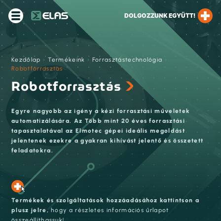
DOLGOZZUNK EGYÜTT!
Kezdőlap
›
Termékeink
›
Forrasztástechnológia
›
Robotforrasztás
Robotforrasztás
Egyre nagyobb az igény a kézi forrasztási műveletek
automatizálására. Az Több mint 20 éves forrasztási
tapasztalatával az Elmotec gépei ideális megoldást
jelentenek ezekre a gyakran kihívást jelentő és összetett
feladatokra.
Termékek és szolgáltatások hozzáadásához kattintson a
plusz jelre,
hogy a részletes információs űrlapot
összeállíthassuk!