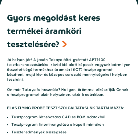
Gyors megoldást keres
termékei áramköri
tesztelésére?
Jó helyen jár! A japán Takaya által gyártott APT1400
tesztberendezésünkkel rövid idő alatt képesek vagyunk bármilyen
összetettségű termékhez áramköri (ICT) tesztprogramot
készíteni, majd kis- és közepes sorozatú mennyiségeket helyben
tesztelni.
Ön már Takaya felhasználó? Ha igen, örömmel elkészítjük Önnek
a tesztprogramot akár helyszínen, akár irodánkban.
ELAS FLYING PROBE TESZT SZOLGÁLTATÁSUNK TARTALMAZZA:
Tesztprogram létrehozása CAD és BOM adatokból
Tesztprogram finomhangolása a kapott mintákon
Teszteredmények összegzése