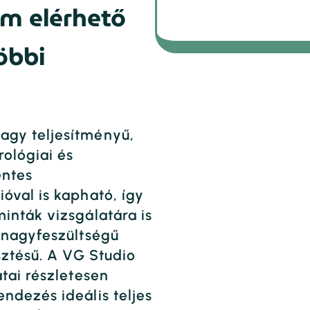
m elérhető
öbbi
agy teljesítményű,
ológiai és
entes
óval is kapható, így
inták vizsgálatára is
 nagyfeszültségű
sztésű. A VG Studio
tai részletesen
ndezés ideális teljes