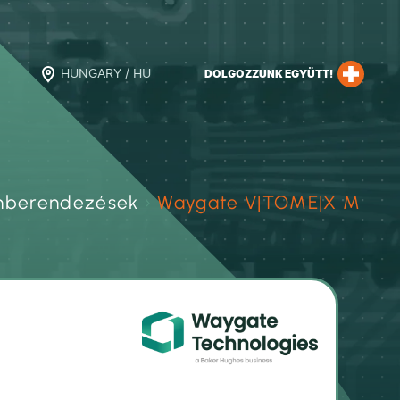
HUNGARY / HU
DOLGOZZUNK EGYÜTT!
enberendezések
›
Waygate V|TOME|X M