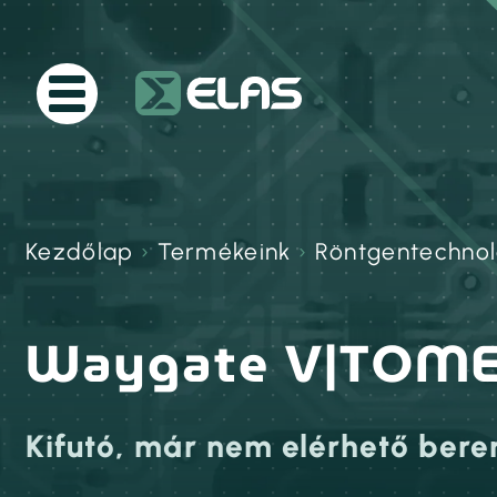
Kezdőlap
›
Termékeink
›
Röntgentechnol
Waygate V|TOM
Kifutó, már nem elérhető ber