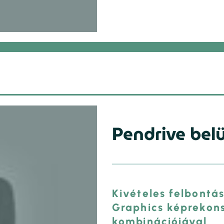
Pendrive belü
Kivételes felbontá
Graphics képrekons
kombinációjával