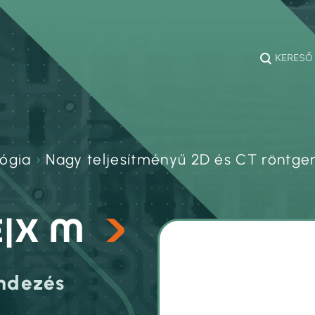
KERESŐ
ógia
›
Nagy teljesítményű 2D és CT röntg
E|X M
endezés