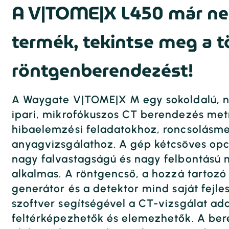
A V|TOME|X L450 már ne
termék, tekintse meg a t
röntgenberendezést!
A Waygate V|TOME|X M egy sokoldalú, n
ipari, mikrofókuszos CT berendezés metr
hibaelemzési feladatokhoz, roncsolásm
anyagvizsgálathoz. A gép kétcsöves opci
nagy falvastagságú és nagy felbontású m
alkalmas. A röntgencső, a hozzá tartozó
generátor és a detektor mind saját fejle
szoftver segítségével a CT-vizsgálat ada
feltérképezhetők és elemezhetők. A bere