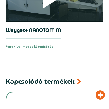
Waygate NANOTOM M
Rendkívül magas képminőség
prev
Kapcsolódó termékek