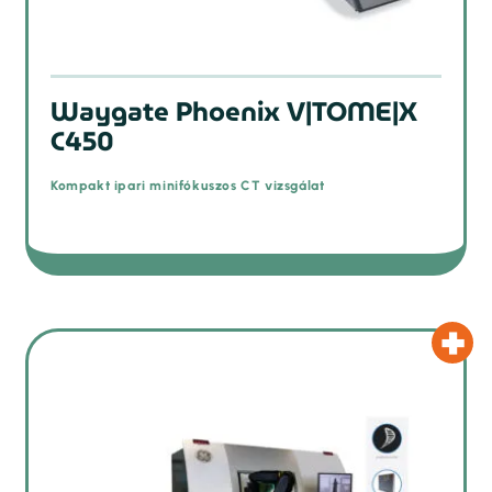
Waygate Phoenix V|TOME|X
C450
Kompakt ipari minifókuszos CT vizsgálat