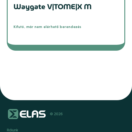
Waygate V|TOME|X M
Kifutó, már nem elérhető berendezés
© 2026
Rólunk