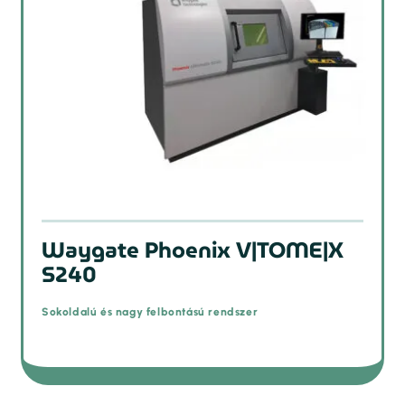
Waygate Phoenix V|TOME|X
S240
Sokoldalú és nagy felbontású rendszer