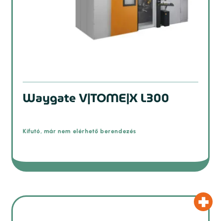
Waygate V|TOME|X L300
Kifutó, már nem elérhető berendezés