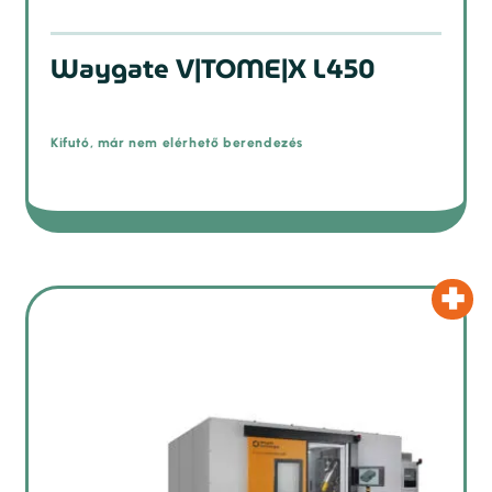
Waygate V|TOME|X L450
Kifutó, már nem elérhető berendezés