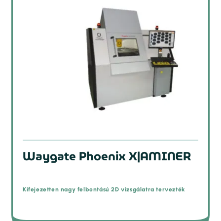
Waygate Phoenix X|AMINER
Kifejezetten nagy felbontású 2D vizsgálatra tervezték