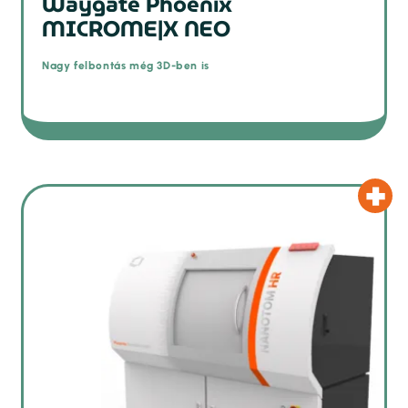
Waygate Phoenix
MICROME|X NEO
Nagy felbontás még 3D-ben is