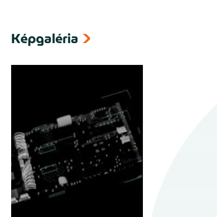
Képgaléria
next