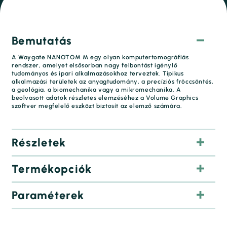
Bemutatás
A Waygate NANOTOM M egy olyan komputertomográfiás
rendszer, amelyet elsősorban nagy felbontást igénylő
tudományos és ipari alkalmazásokhoz terveztek. Tipikus
alkalmazási területek az anyagtudomány, a precíziós fröccsöntés,
a geológia, a biomechanika vagy a mikromechanika. A
beolvasott adatok részletes elemzéséhez a Volume Graphics
szoftver megfelelő eszközt biztosít az elemző számára.
Részletek
Termékopciók
Paraméterek