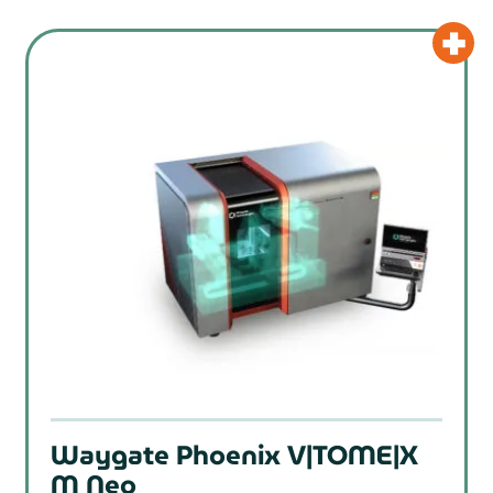
Waygate Phoenix V|TOME|X
M Neo