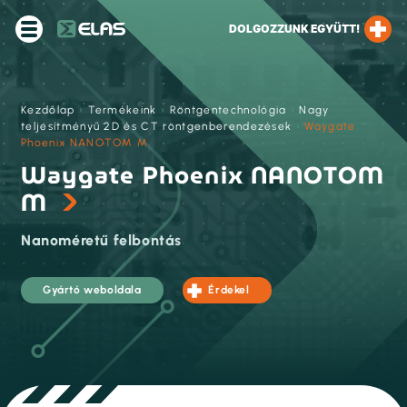
DOLGOZZUNK EGYÜTT!
Kezdőlap
›
Termékeink
›
Röntgentechnológia
›
Nagy
teljesítményű 2D és CT röntgenberendezések
›
Waygate
Phoenix NANOTOM M
Waygate Phoenix NANOTOM
M
Nanoméretű felbontás
Gyártó weboldala
Érdekel