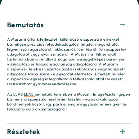
Bemutatás
A Musashi által kifejlesztett különböző diszpenzáló elvekkel
bármilyen precíziós folyadékadagolási feladat megoldható,
legyen szó ragasztásról, lakkozásról, tömítésről, forraszpaszta-
adagolásról vagy akár zsírzásról. A Musashi milliliter alatti
tartományban is rendkívül nagy pontossággal képes bármilyen
viszkozitású és tulajdonságú anyag adagolására. A Musashi
diszpenzer fejek és vezérlők asztali robotokhoz vagy komplett
adagolócellákba szerelve egyaránt elérhetők. Emellett minden
diszpenzáló egység integrálható a felhasználó által tervezett,
testreszabott gyártóberendezésekbe.
Az ELAS
ELAB
bemutató teremben a Musashi ImageMaster gépen
bármely diszpenzáló fejet lehet tesztelni valós alkalmazási
körülmények között, így partnereing meggyőződhetnek gyártási
feladatra való alkalmasságáról!
Részletek