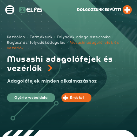
DOLGOZZUNK EGYÜTT!
Kezdőlap
›
Termékeink
›
Folyadék adagolástechnika
›
Ragasztás, folyadékadagolás
›
Musashi adagolófejek és
vezérlők
Musashi adagolófejek és
vezérlők
Adagolófejek minden alkalmazáshoz
Gyártó weboldala
Érdekel