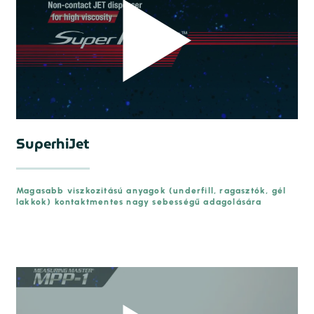
SuperhiJet
Magasabb viszkozitású anyagok (underfill, ragasztók, gél
lakkok) kontaktmentes nagy sebességű adagolására