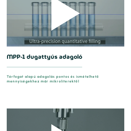
MPP-1 dugattyús adagoló
Térfogat alapú adagolás pontos és ismételhető
mennyiségekhez már mikroliterektől