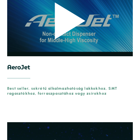
AeroJet
Best seller, sokrétű alkalmazhatóság lakkokhoz, SMT
ragasztókhoz, forraszpasztához vagy zsírokhoz
prev