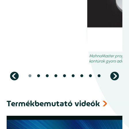
Kis befektetési szükséglet
Adagolás különböző méretű tartályokból
Termékbemutató videók