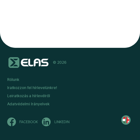
© 2026
Rólunk
Iratkozzon fel hírlevelünkre!
Leiratkozás a hírlevélről
Adatvédelmi Irányelvek
Read
in