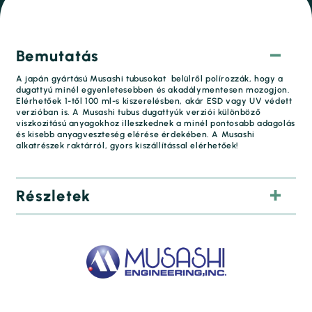
Bemutatás
A japán gyártású Musashi tubusokat belülről polírozzák, hogy a
dugattyú minél egyenletesebben és akadálymentesen mozogjon.
Elérhetőek 1-től 100 ml-s kiszerelésben, akár ESD vagy UV védett
verzióban is. A Musashi tubus dugattyúk verziói különböző
viszkozitású anyagokhoz illeszkednek a minél pontosabb adagolás
és kisebb anyagveszteség elérése érdekében. A Musashi
alkatrészek raktárról, gyors kiszállítással elérhetőek!
Részletek