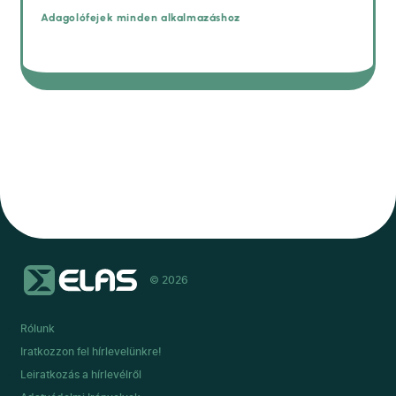
Adagolófejek minden alkalmazáshoz
© 2026
Rólunk
Iratkozzon fel hírlevelünkre!
Leiratkozás a hírlevélről