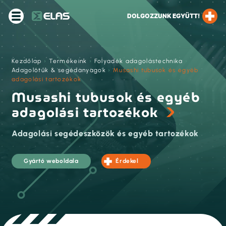
DOLGOZZUNK EGYÜTT!
Kezdőlap
›
Termékeink
›
Folyadék adagolástechnika
›
Adagolótűk & segédanyagok
›
Musashi tubusok és egyéb
adagolási tartozékok
Musashi tubusok és egyéb
adagolási tartozékok
Adagolási segédeszközök és egyéb tartozékok
Gyártó weboldala
Érdekel