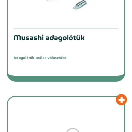
prev
Musashi adagolótűk
Adagolótűk széles választéka