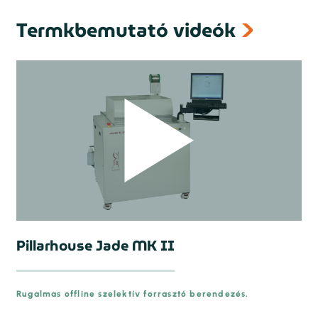
Termkbemutató videók
Pillarhouse Jade MK II
Rugalmas offline szelektív forrasztó berendezés.
prev