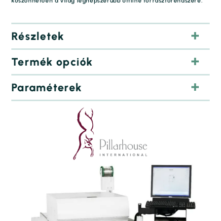
köszönhetően a világ legnépszerűbb offline forrasztórendszere.
Részletek
Termék opciók
Paraméterek