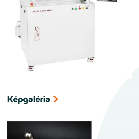
Képgaléria
next