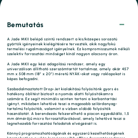
Bemutatás
A Jade MKII belépő szintű rendszert a kis/közepes sorozatú
gyártók igényeinek kielégítésére tervezték, akik nagyfokú
termelési rugalmasságot igényelnek. Ez kompromisszumok nélküli
szelektív forrasztási minőséget kínál nagyon alacsony áron.
A Jade MKII egy kézi adagolású rendszer, amely egy
univerzálisan állítható szerszámtartót tartalmaz, amely akár 457
mm x 508 mm (18” x 20”) méretű NYÁK-okat vagy raklapokat is
képes befogadni.
Szabadalmaztatott Drop-Jet kialakítású folyósítónk gyors és
hatékony öblítést biztosít a nyomás alatti folyósítókamra
számára. Ez segít minimális szinten tartani a karbantartási
igényt, miközben lehetővé teszi a magasabb szilárdanyag-
tartalmú folyósítók, valamint a vízben oldódó folyósítók
használatát. A berendezés felszerelhető a piacon egyedülálló, 1,5
mm átmérőjű micro forrasztófúvókával, amely lehetővé teszi a
legnehezebb forrasztási feladatok elvégzését is.
Könnyű programozhatóságának és egyszerű kezelhetőségének