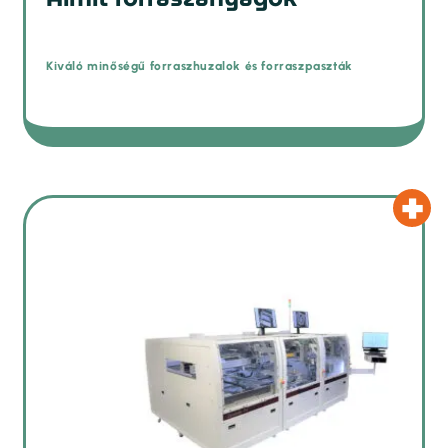
Kiváló minőségű forraszhuzalok és forraszpaszták