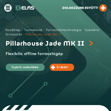
DOLGOZZUNK EGYÜTT!
Kezdőlap
›
Termékeink
›
Forrasztástechnológia
›
Szelektív
forrasztás
›
Pillarhouse Jade MK II
Pillarhouse Jade MK II
Flexibilis offline forrasztógép
Gyártó weboldala
Érdekel