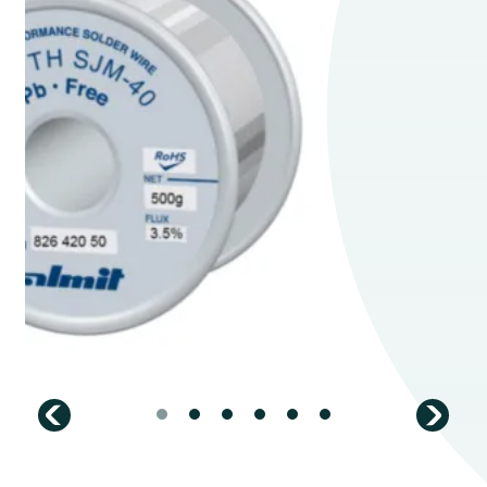
LFM-23 S – 5x hosszabb pákacsúcs tartási idő
SJM Series – Hosszútávú megbízhatóság minden formában