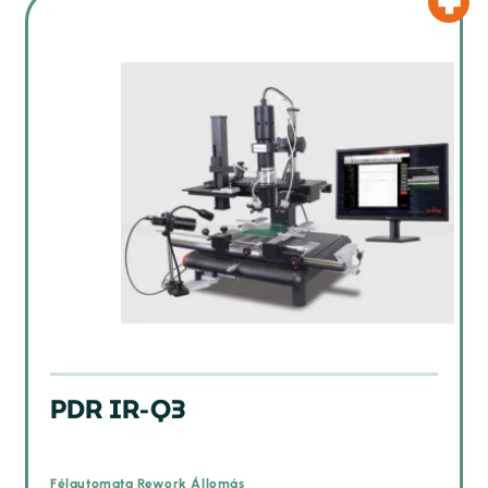
PDR IR-Q3
Félautomata Rework Állomás