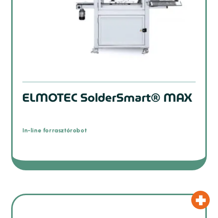
ELMOTEC SolderSmart® MAX
In-line forrasztórobot