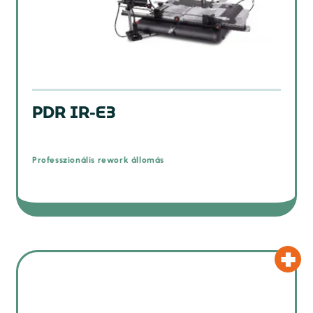
PDR IR-E3
Professzionális rework állomás