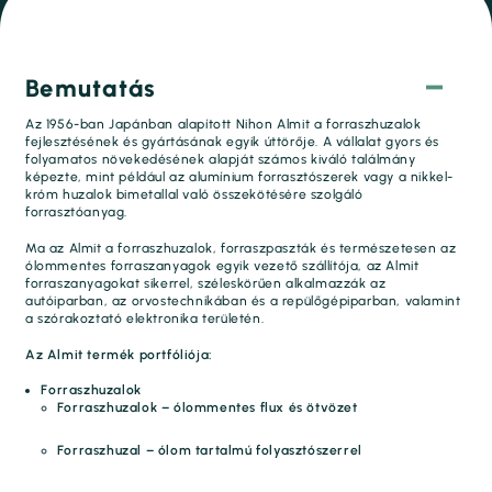
Bemutatás
Az 1956-ban Japánban alapított Nihon Almit a forraszhuzalok
fejlesztésének és gyártásának egyik úttörője. A vállalat gyors és
folyamatos növekedésének alapját számos kiváló találmány
képezte, mint például az alumínium forrasztószerek vagy a nikkel-
króm huzalok bimetallal való összekötésére szolgáló
forrasztóanyag.
Ma az Almit a forraszhuzalok, forraszpaszták és természetesen az
ólommentes forraszanyagok egyik vezető szállítója, az Almit
forraszanyagokat sikerrel, széleskörűen alkalmazzák az
autóiparban, az orvostechnikában és a repülőgépiparban, valamint
a szórakoztató elektronika területén.
Az Almit termék portfóliója:
Forraszhuzalok
Forraszhuzalok – ólommentes flux és ötvözet
Forraszhuzal – ólom tartalmú folyasztószerrel