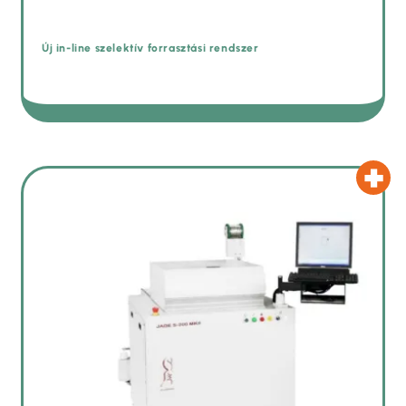
Új in-line szelektív forrasztási rendszer