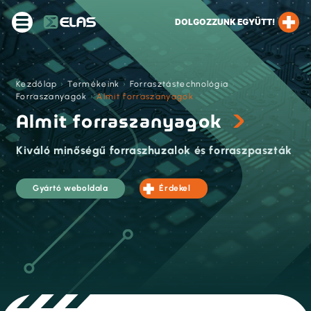
DOLGOZZUNK EGYÜTT!
Kezdőlap
›
Termékeink
›
Forrasztástechnológia
›
Forraszanyagok
›
Almit forraszanyagok
Almit forraszanyagok
Kiváló minőségű forraszhuzalok és forraszpaszták
Gyártó weboldala
Érdekel