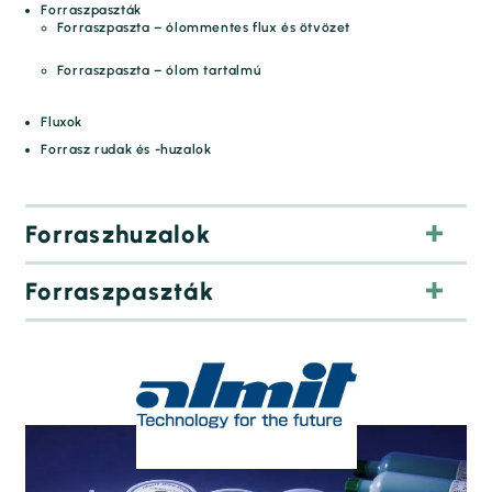
Forraszpaszták
Forraszpaszta – ólommentes flux és ötvözet
Forraszpaszta – ólom tartalmú
Fluxok
Forrasz rudak és -huzalok
Forraszhuzalok
Forraszpaszták
SRS-ZL – A két világ legjobbja
MR-NH – kis területarány, nagy teljesítmény
DB-1 RMA – Kettős erősítés a nedvesítéshez