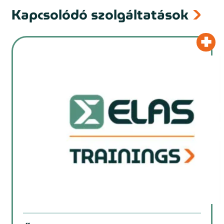
Kapcsolódó szolgáltatások
prev