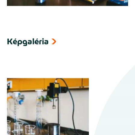
Képgaléria
next