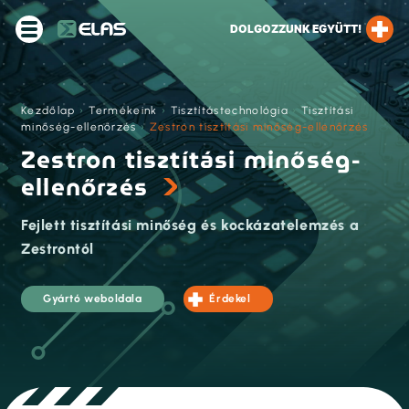
DOLGOZZUNK EGYÜTT!
Kezdőlap
›
Termékeink
›
Tisztítástechnológia
›
Tisztítási
minőség-ellenőrzés
›
Zestron tisztítási minőség-ellenőrzés
Zestron tisztítási minőség-
ellenőrzés
Fejlett tisztítási minőség és kockázatelemzés a
Zestrontól
Gyártó weboldala
Érdekel