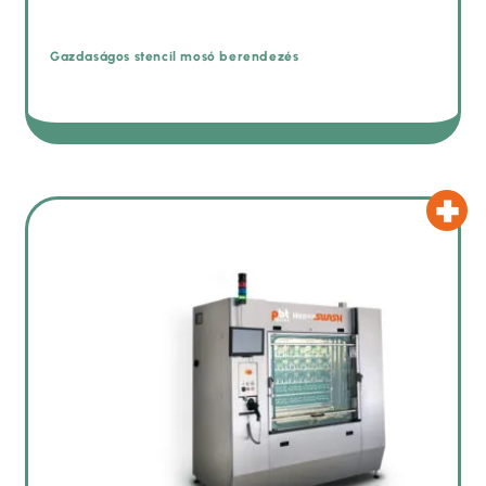
Gazdaságos stencil mosó berendezés