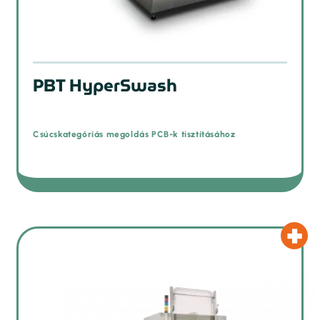
PBT HyperSwash
Csúcskategóriás megoldás PCB-k tisztításához