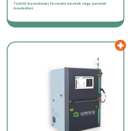
Tisztító berendezés forrasztó keretek vagy panelek
mosásához