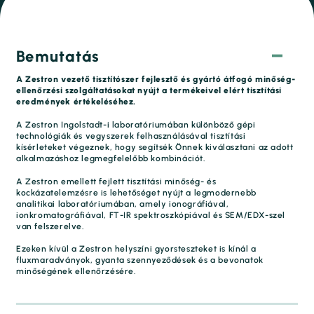
Bemutatás
A Zestron vezető tisztítószer fejlesztő és gyártó átfogó minőség-
ellenőrzési szolgáltatásokat nyújt a termékeivel elért tisztítási
eredmények értékeléséhez.
A Zestron Ingolstadt-i laboratóriumában különböző gépi
technológiák és vegyszerek felhasználásával tisztítási
kísérleteket végeznek, hogy segítsék Önnek kiválasztani az adott
alkalmazáshoz legmegfelelőbb kombinációt.
A Zestron emellett fejlett tisztítási minőség- és
kockázatelemzésre is lehetőséget nyújt a legmodernebb
analitikai laboratóriumában, amely ionográfiával,
ionkromatográfiával, FT-IR spektroszkópiával és SEM/EDX-szel
van felszerelve.
Ezeken kívül a Zestron helyszíni gyorsteszteket is kínál a
fluxmaradványok, gyanta szennyeződések és a bevonatok
minőségének ellenőrzésére.