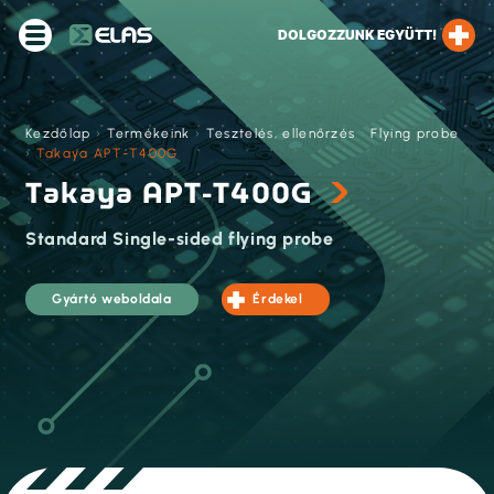
DOLGOZZUNK EGYÜTT!
Kezdőlap
›
Termékeink
›
Tesztelés, ellenőrzés
›
Flying probe
›
Takaya APT-T400G
Takaya APT-T400G
Standard Single-sided flying probe
Gyártó weboldala
Érdekel