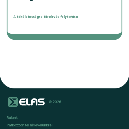
A tökéletességre törekvés folytatása
© 2026
Rólunk
Iratkozzon fel hírlevelünkre!