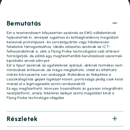
Bemutatás
Ezt a tesztrendszert kifejezetten azoknak az EMS-vállalatoknak
fejlesztették ki, amelyek rugalmas és költséghatékony megoldást
keresnek prototípusok, kis sorozatgyártás vagy hibakeresési
feladatok támogatásához. Ideális választás azoknak az ICT-
felhasználóknak is, akik a Flying Probe technológiára való áttérést
fontolgatják, de előbb egy megfizethetőbb beruházással szeretnék
kipróbálni annak előnyeit.
Ezt a típust azoknak az ügyfeleknek ajánljuk, akiknek termékei nem
minősülnek kritikusnak, de mégis megbízható, stabil és átlátható
mérési környezetre van szükségük. Működése és felépítése a
csúcskategóriás gépek logikáját követi, pontossága pedig csak kissé
marad el a legmagasabb szintű rendszerektől.
Ez egy megfizethető, könnyen használható és gyorsan integrálható
tesztplatform, amely tökéletes belépő szintű megoldást kínál a
Flying Probe technológia világába.
Részletek