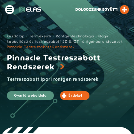
DOLGOZZUNK EGYÜTT!
Kezdőlap
›
Termékeink
›
Röntgentechnológia
›
Nagy
kapacitású és testreszabott 2D & CT röntgenberendezések
›
Pinnacle Testreszabott Rendszerek
Pinnacle Testreszabott
Rendszerek
Testreszabott ipari röntgen rendszerek
Gyártó weboldala
Érdekel