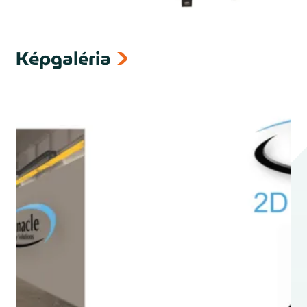
Képgaléria
next