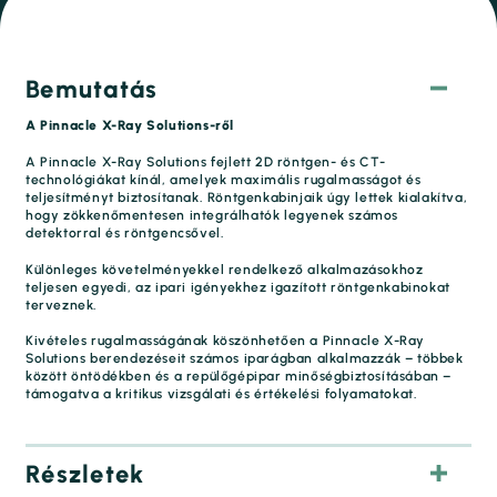
Bemutatás
A Pinnacle X-Ray Solutions-ről
A Pinnacle X-Ray Solutions fejlett 2D röntgen- és CT-
technológiákat kínál, amelyek maximális rugalmasságot és
teljesítményt biztosítanak. Röntgenkabinjaik úgy lettek kialakítva,
hogy zökkenőmentesen integrálhatók legyenek számos
detektorral és röntgencsővel.
Különleges követelményekkel rendelkező alkalmazásokhoz
teljesen egyedi, az ipari igényekhez igazított röntgenkabinokat
terveznek.
Kivételes rugalmasságának köszönhetően a Pinnacle X-Ray
Solutions berendezéseit számos iparágban alkalmazzák – többek
között öntödékben és a repülőgépipar minőségbiztosításában –
támogatva a kritikus vizsgálati és értékelési folyamatokat.
Részletek