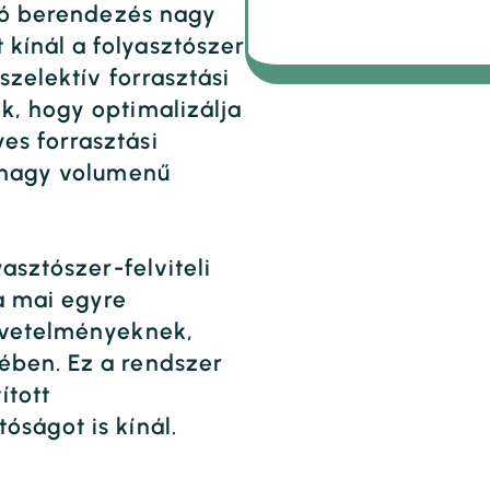
oló berendezés nagy
kínál a folyasztószer
szelektív forrasztási
k, hogy optimalizálja
es forrasztási
g nagy volumenű
yasztószer-felviteli
a mai egyre
követelményeknek,
ében. Ez a rendszer
ított
óságot is kínál.