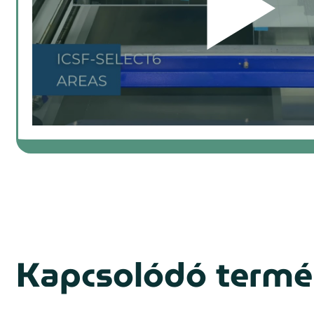
prev
Kapcsolódó term