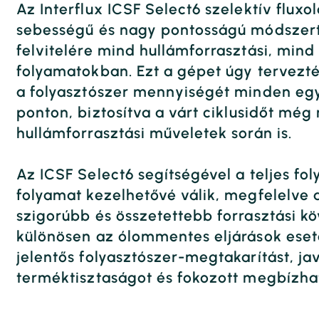
Az Interflux ICSF Select6 szelektív flux
sebességű és nagy pontosságú módszert 
felvitelére mind hullámforrasztási, mind 
folyamatokban. Ezt a gépet úgy tervezté
a folyasztószer mennyiségét minden egy
ponton, biztosítva a várt ciklusidőt mé
hullámforrasztási műveletek során is.
Az ICSF Select6 segítségével a teljes fol
folyamat kezelhetővé válik, megfelelve 
szigorúbb és összetettebb forrasztási 
különösen az ólommentes eljárások eset
jelentős folyasztószer-megtakarítást, jav
terméktisztaságot és fokozott megbízhat