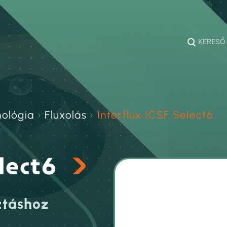
KERESŐ
nológia
›
Fluxolás
›
Interflux ICSF Select6
elect6
ztáshoz