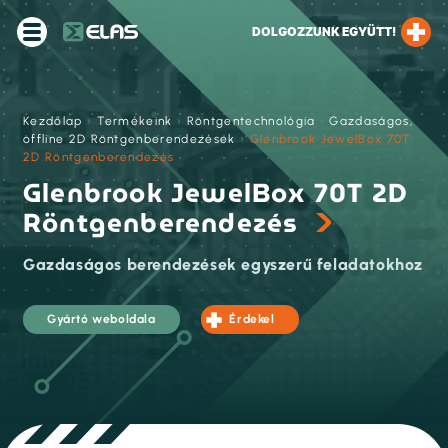
DOLGOZZUNK EGYÜTT!
Kezdőlap
›
Termékeink
›
Röntgentechnológia
›
Gazdaságos,
offline 2D Röntgenberendezések
›
Glenbrook JewelBox 70T
2D Röntgenberendezés
Glenbrook JewelBox 70T 2D
Röntgenberendezés
Gazdaságos berendezések egyszerű feladatokhoz
Gyártó weboldala
Érdekel