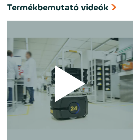
Termékbemutató videók
prev