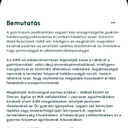
Bemutatás
A gyártóüzem padlószintjén végzett kézi anyagmozgatás gyakran
hatékonyságcsökkenéshez és emberi hibákhoz vezet. Autonóm
Mobil Robotjaink (AMR-ek) intelligens és megbízható megoldást
kínálnak ezeknek az ismétlődő szállítási feladatoknak az átvételére,
nagy pontossággal és alkalmazkodóképességgel.
Az AMR-ek zökkenőmentesen kapcsolják össze a raktárat a
gyártósorokkal: valós idejű útvonaloptimalizálással, intelligens
navigációval és minimális állásidővel működnek. Rugalmasságuk
nemcsak a termelési folyamat hatékonyságát növeli, hanem
lehetővé teszi, hogy munkatársai magasabb hozzáadott értékű
feladatokra összpontosítsanak.
Megbízható technológiai partnereinkkel – többek között az
Omron, Agilox és MiR vállalatokkal – szorosan együttműködve
kínálunk olyan AMR-megoldásokat, amelyek pontosan
illeszkednek az Ön gyártási igényeihez. Legyen szó bármilyen
léptékű vagy összetettségű ipari környezetről, segítünk a
termelékenység növelésében, a hibaarányok csökkentésében és a
gyártási folyamat agilitásának fokozásában.