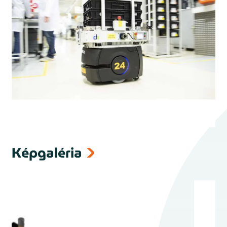
Képgaléria
next