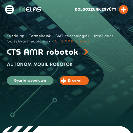
DOLGOZZUNK EGYÜTT!
Kezdőlap
›
Termékeink
›
SMT technológiák
›
Intelligens
logisztikai megoldások
›
CTS AMR robotok
CTS AMR robotok
AUTONÓM MOBIL ROBOTOK
Gyártó weboldala
Érdekel