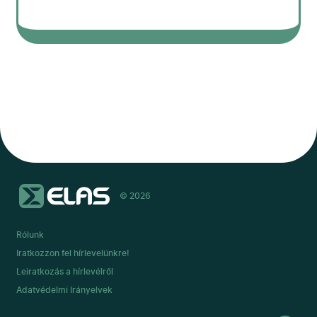
© 2026
Rólunk
Iratkozzon fel hírlevelünkre!
Leiratkozás a hírlevélről
Adatvédelmi Irányelvek