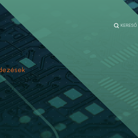
KERESŐ
ndezések