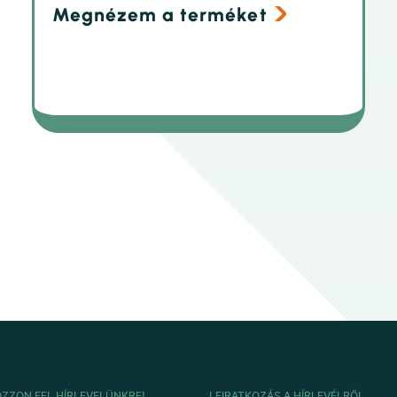
Megnézem a terméket
OZZON FEL HÍRLEVELÜNKRE!
LEIRATKOZÁS A HÍRLEVÉLRŐL