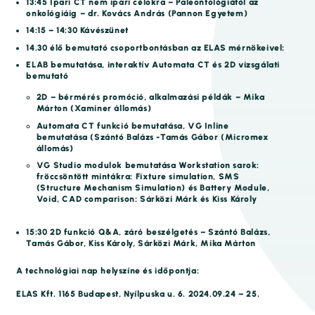
13:45 Ipari CT nem ipari célokra – Paleontológiától az
onkológiáig – dr. Kovács András (Pannon Egyetem)
14:15 – 14:30 Kávészünet
14.30 élő bemutató csoportbontásban az ELAS mérnökeivel:
ELAB bemutatása, interaktív Automata CT és 2D vizsgálati
bemutató
2D – bérmérés promóció, alkalmazási példák – Mika
Márton (Xaminer állomás)
Automata CT funkció bemutatása, VG Inline
bemutatása (Szántó Balázs -Tamás Gábor (Micromex
állomás)
VG Studio modulok bemutatása Workstation sarok:
fröccsöntött mintákra: Fixture simulation, SMS
(Structure Mechanism Simulation) és Battery Module,
Void, CAD comparison: Sárközi Márk és Kiss Károly
15:30 2D funkció Q&A, záró beszélgetés – Szántó Balázs,
Tamás Gábor, Kiss Károly, Sárközi Márk, Mika Márton
A technológiai nap helyszíne és időpontja:
ELAS Kft. 1165 Budapest, Nyílpuska u. 6. 2024.09.24 – 25.