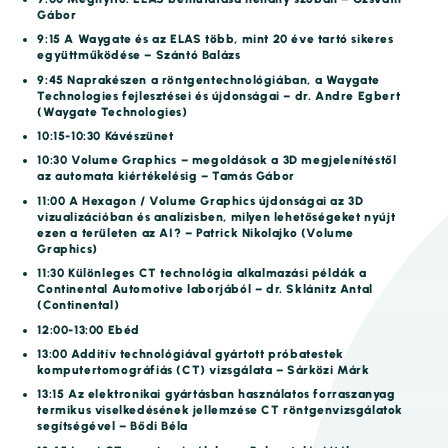
Gábor
9:15 A Waygate és az ELAS több, mint 20 éve tartó sikeres
együttműködése – Szántó Balázs
9:45 Naprakészen a röntgentechnológiában, a Waygate
Technologies fejlesztései és újdonságai – dr. Andre Egbert
(Waygate Technologies)
10:15-10:30 Kávészünet
10:30 Volume Graphics – megoldások a 3D megjelenítéstől
az automata kiértékelésig – Tamás Gábor
11:00 A Hexagon / Volume Graphics újdonságai az 3D
vizualizációban és analízisben, milyen lehetőségeket nyújt
ezen a területen az AI? – Patrick Nikolajko (Volume
Graphics)
11:30 Különleges CT technológia alkalmazási példák a
Continental Automotive laborjából – dr. Sklánitz Antal
(Continental)
12:00-13:00 Ebéd
13:00 Additív technológiával gyártott próbatestek
komputertomográfiás (CT) vizsgálata – Sárközi Márk
13:15 Az elektronikai gyártásban használatos forraszanyag
termikus viselkedésének jellemzése CT röntgenvizsgálatok
segítségével – Bődi Béla