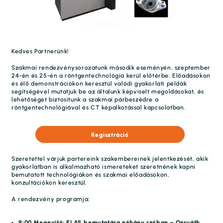
Kedves Partnerünk!
Szakmai rendezvénysorozatunk második eseményén, szeptember
24-én és 25-én a röntgentechnológia kerül előtérbe. Előadásokon
és élő demonstrációkon keresztül valódi gyakorlati példák
segítségével mutatjuk be az általunk képviselt megoldásokat, és
lehetőséget biztosítunk a szakmai párbeszédre a
röntgentechnológiával és CT képalkotással kapcsolatban.
Regisztráció
Szeretettel várjuk partereink szakembereinek jelentkezését, akik
gyakorlatban is alkalmazható ismereteket szeretnének kapni
bemutatott technológiákon és szakmai előadásokon,
konzultációkon keresztül.
A rendezvény programja:
9:00 Megnyitó: ELAS bemutatása néhány szóban – Ozsváth