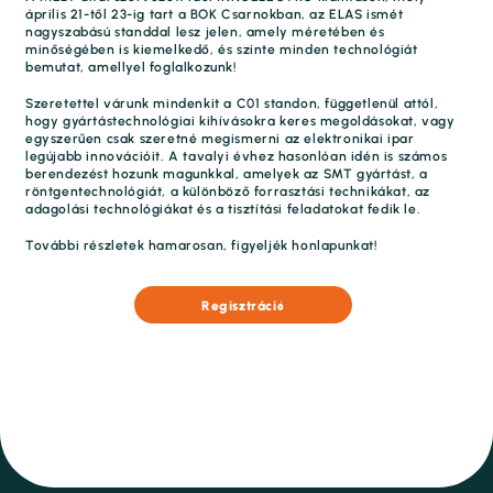
április 21-től 23-ig tart a BOK Csarnokban, az ELAS ismét
nagyszabású standdal lesz jelen, amely méretében és
minőségében is kiemelkedő, és szinte minden technológiát
bemutat, amellyel foglalkozunk!
Szeretettel várunk mindenkit a C01 standon, függetlenül attól,
hogy gyártástechnológiai kihívásokra keres megoldásokat, vagy
egyszerűen csak szeretné megismerni az elektronikai ipar
legújabb innovációit. A tavalyi évhez hasonlóan idén is számos
berendezést hozunk magunkkal, amelyek az SMT gyártást, a
röntgentechnológiát, a különböző forrasztási technikákat, az
adagolási technológiákat és a tisztítási feladatokat fedik le.
További részletek hamarosan, figyeljék honlapunkat!
R
egisztráció