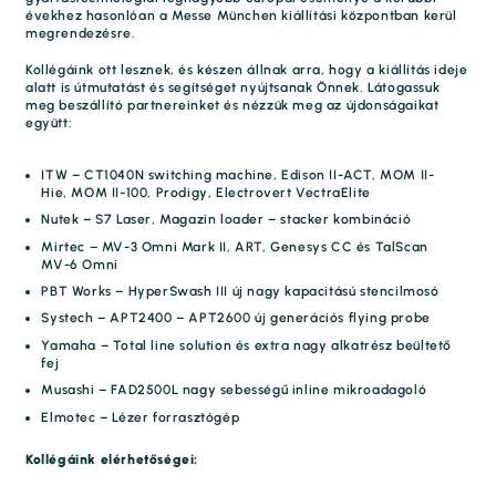
évekhez hasonlóan a Messe München kiállítási központban kerül
megrendezésre.
Kollégáink ott lesznek, és készen állnak arra, hogy a kiállítás ideje
alatt is útmutatást és segítséget nyújtsanak Önnek. Látogassuk
meg beszállító partnereinket és nézzük meg az újdonságaikat
együtt:
ITW – CT1040N switching machine, Edison II-ACT, MOM II-
Hie, MOM II-100, Prodigy, Electrovert VectraElite
Nutek – S7 Laser, Magazin loader – stacker kombináció
Mirtec – MV-3 Omni Mark II, ART, Genesys CC és TalScan
MV-6 Omni
PBT Works – HyperSwash III új nagy kapacitású stencilmosó
Systech – APT2400 – APT2600 új generációs flying probe
Yamaha – Total line solution és extra nagy alkatrész beültető
fej
Musashi – FAD2500L nagy sebességű inline mikroadagoló
Elmotec – Lézer forrasztógép
Kollégáink elérhetőségei: