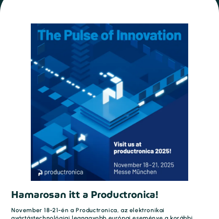
Hamarosan itt a Productronica!
November 18-21-én a Productronica, az elektronikai
gyártástechnológiai legnagyobb európai eseménye a korábbi