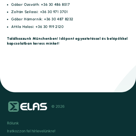
Gábor Ozsváth: +36 30 486 8517
Zoltán Szilassi: +36 30 971 3701
Gábor Hámornik: +36 30 487 8232
Attila Halasi: +36 30 919 2120
Találkozzunk Münchenben!
Időpont egyeztetéssel és belépőkkel
kapcsolatban keress minket
!
© 2026
Rólunk
Iratkozzon fel hírlevelünkre!