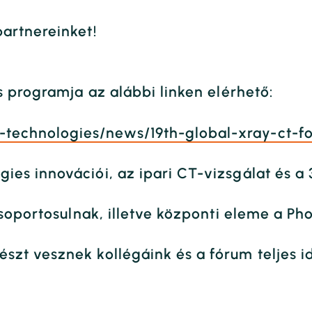
artnereinket!
s programja az alábbi linken elérhető:
technologies/news/19th-global-xray-ct-f
es innovációi, az ipari CT-vizsgálat és a
soportosulnak, illetve központi eleme a Pho
zt vesznek kollégáink és a fórum teljes i