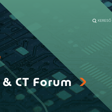
KERESŐ
m
y & CT Forum