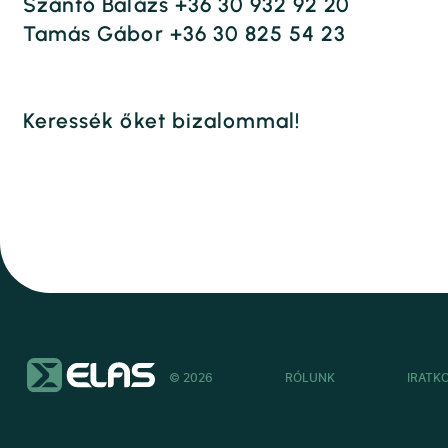
Szántó Balázs +36 30 932 92 20
Tamás Gábor +36 30 825 54 23
Keressék őket bizalommal!
© 2026
RÓLUNK
IRATK