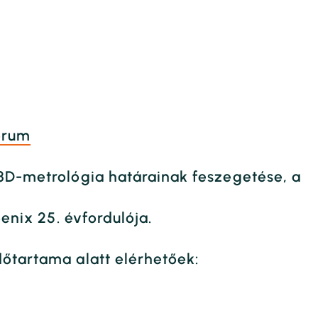
orum
 3D-metrológia határainak feszegetése, a
enix 25. évfordulója.
dőtartama alatt elérhetőek: