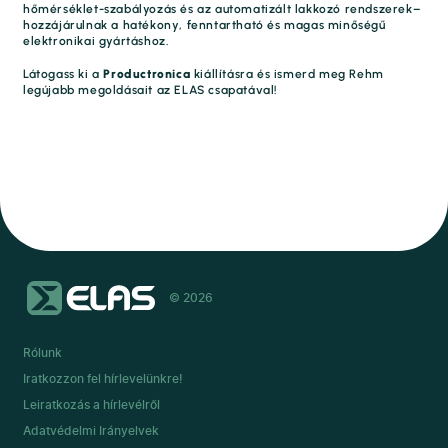
hőmérséklet-szabályozás és az automatizált lakkozó rendszerek–
hozzájárulnak a hatékony, fenntartható és magas minőségű
elektronikai gyártáshoz.
Látogass ki a
Productronica
kiállításra és ismerd meg Rehm
legújabb megoldásait az ELAS csapatával!
© 2026
Rólunk
Iratkozzon fel hírlevelünkre!
Leiratkozás a hírlevélről
Adatvédelmi Irányelvek