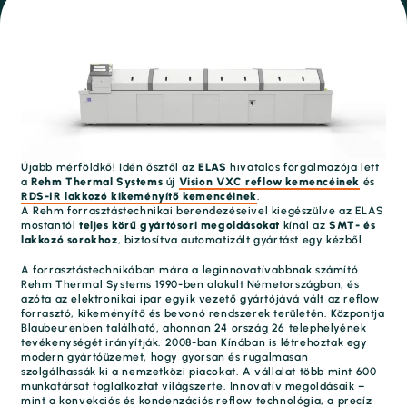
Újabb mérföldkő! Idén ősztől az
ELAS
hivatalos forgalmazója lett
a
Rehm Thermal Systems
új
Vision
VXC reflow kemencéinek
és
RDS-IR lakkozó kikeményítő kemencéinek
.
A Rehm forrasztástechnikai berendezéseivel kiegészülve az ELAS
mostantól
teljes körű gyártósori megoldásokat
kínál az
SMT- és
lakkozó sorokhoz
, biztosítva automatizált gyártást egy kézből.
A forrasztástechnikában mára a leginnovatívabbnak számító
Rehm Thermal Systems 1990-ben alakult Németországban, és
azóta az elektronikai ipar egyik vezető gyártójává vált az reflow
forrasztó, kikeményítő és bevonó rendszerek területén. Központja
Blaubeurenben található, ahonnan 24 ország 26 telephelyének
tevékenységét irányítják. 2008-ban Kínában is létrehoztak egy
modern gyártóüzemet, hogy gyorsan és rugalmasan
szolgálhassák ki a nemzetközi piacokat. A vállalat több mint 600
munkatársat foglalkoztat világszerte. Innovatív megoldásaik –
mint a konvekciós és kondenzációs reflow technológia, a precíz