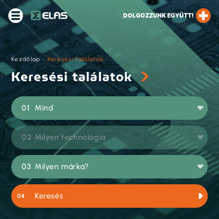
DOLGOZZUNK EGYÜTT!
Kezdőlap
›
Keresési találatok
Keresési találatok
Mind
Milyen technológia
Milyen márka?
Keresés