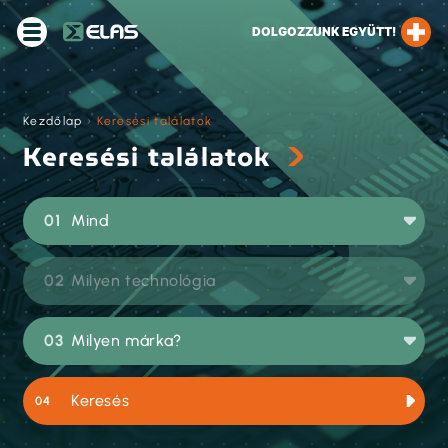
DOLGOZZUNK EGYÜTT!
Kezdőlap
›
Keresési találatok
Keresési találatok
Mind
Milyen technológia
Milyen márka?
Keresés