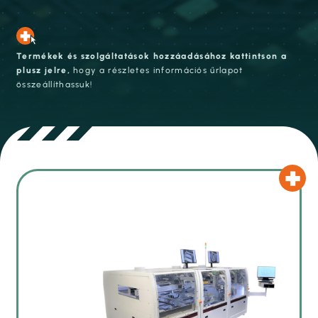
Termékek és szolgáltatások hozzáadásához kattintson a
plusz jelre,
hogy a részletes információs űrlapot
összeállíthassuk!