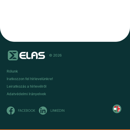
© 2026
Rólunk
Iratkozzon fel hírlevelünkre!
Leiratkozás a hírlevélről
Adatvédelmi Irányelvek
Read
in