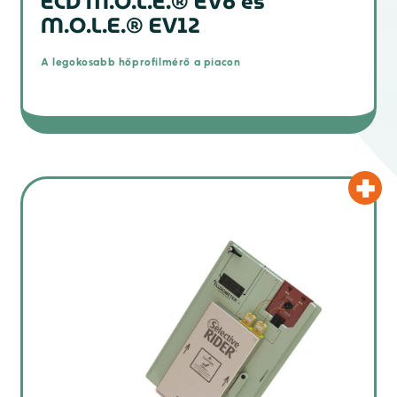
ECD M.O.L.E.® EV6 és
M.O.L.E.® EV12
A legokosabb hőprofilmérő a piacon