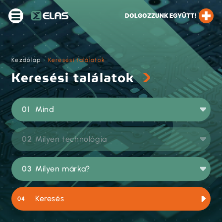
DOLGOZZUNK EGYÜTT!
Kezdőlap
›
Keresési találatok
Keresési találatok
Mind
Milyen technológia
Milyen márka?
Keresés