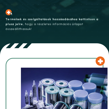
Termékek és szolgáltatások hozzáadásához kattintson a
plusz jelre,
hogy a részletes információs űrlapot
összeállíthassuk!