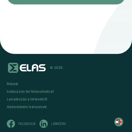
© 2026
Rólunk
Iratkozzon fel hírlevelünkre!
Leiratkozás a hírlevélről
Adatvédelmi Irányelvek
Read