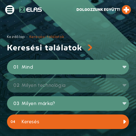
DOLGOZZUNK EGYÜTT!
Kezdőlap
›
Keresési találatok
Keresési találatok
Mind
Milyen technológia
Milyen márka?
Keresés